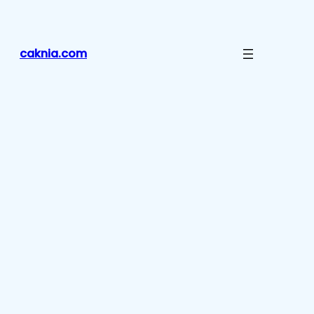
Lewati
ke
konten
caknia.com