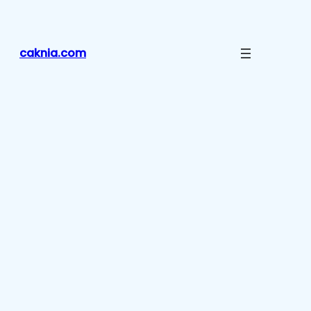
Lewati
ke
konten
caknia.com