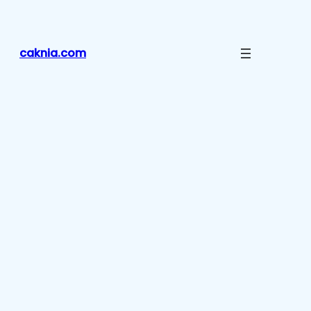
Lewati
ke
konten
caknia.com