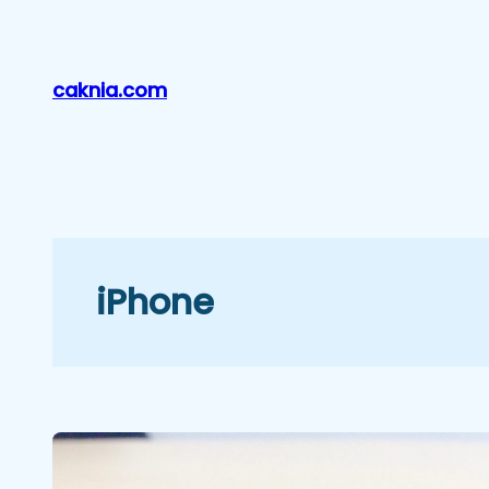
Lewati
ke
konten
caknia.com
iPhone