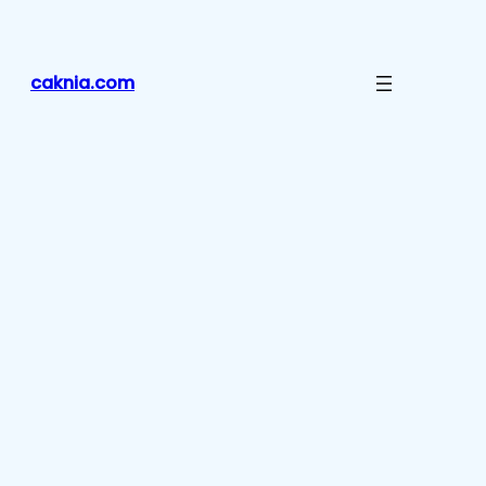
Lewati
ke
konten
caknia.com