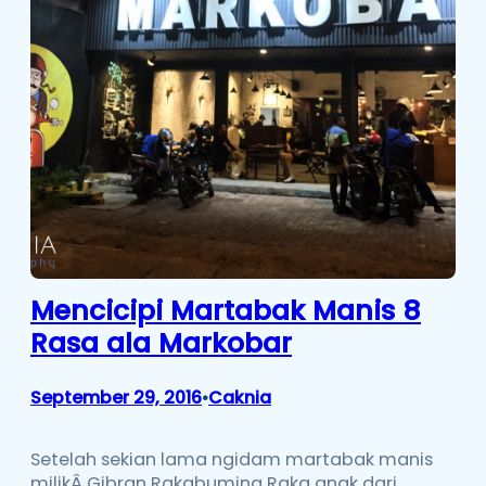
Mencicipi Martabak Manis 8
Rasa ala Markobar
September 29, 2016
Caknia
•
Setelah sekian lama ngidam martabak manis
milikÂ Gibran Rakabuming Raka anak dari