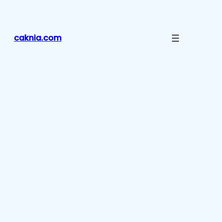
Lewati
ke
konten
caknia.com