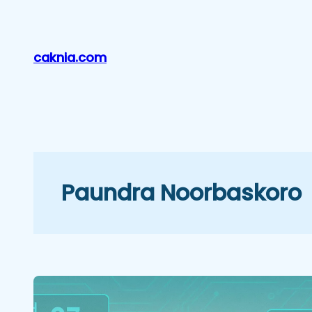
Lewati
ke
konten
caknia.com
Paundra Noorbaskoro