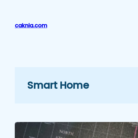
Lewati
ke
konten
caknia.com
Smart Home