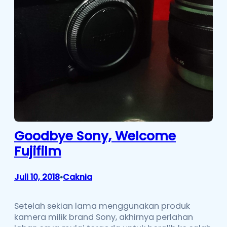
Goodbye Sony, Welcome
Fujifilm
Juli 10, 2018
Caknia
•
Setelah sekian lama menggunakan produk
kamera milik brand Sony, akhirnya perlahan