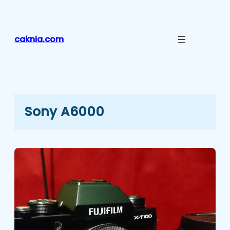
Lewati
ke
konten
caknia.com
Sony A6000