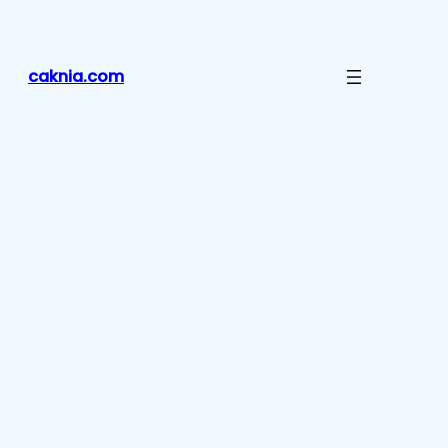
Lewati
ke
konten
caknia.com