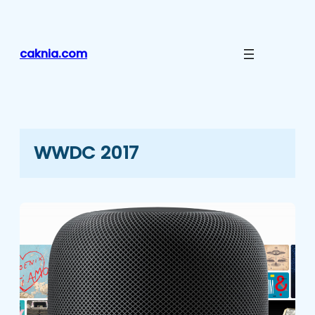
Lewati
ke
konten
caknia.com
WWDC 2017