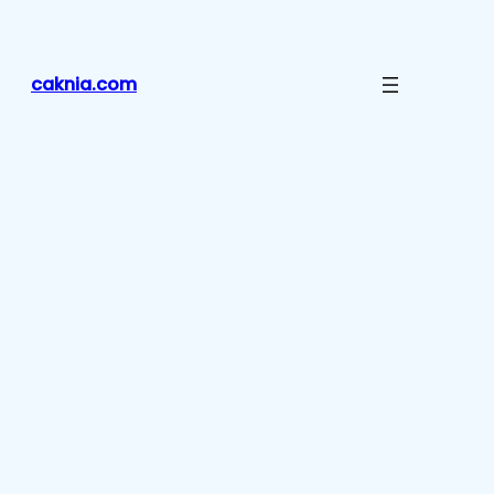
Lewati
ke
konten
caknia.com