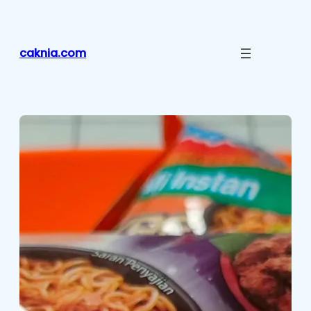
Lewati
ke
konten
caknia.com