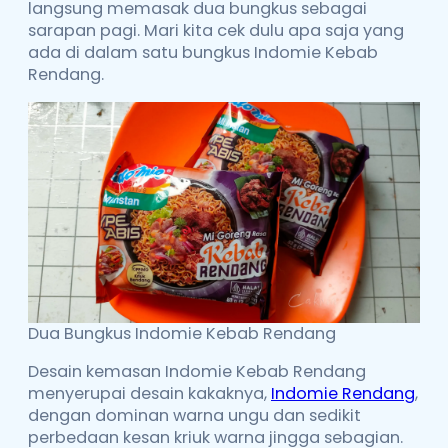
langsung memasak dua bungkus sebagai
sarapan pagi. Mari kita cek dulu apa saja yang
ada di dalam satu bungkus Indomie Kebab
Rendang.
Dua Bungkus Indomie Kebab Rendang
Desain kemasan Indomie Kebab Rendang
menyerupai desain kakaknya,
Indomie Rendang
,
dengan dominan warna ungu dan sedikit
perbedaan kesan kriuk warna jingga sebagian.