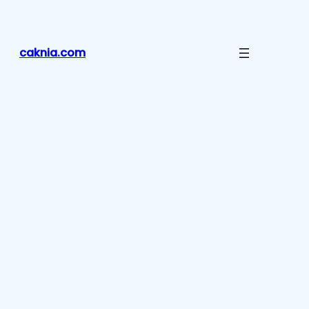
Lewati
ke
konten
caknia.com