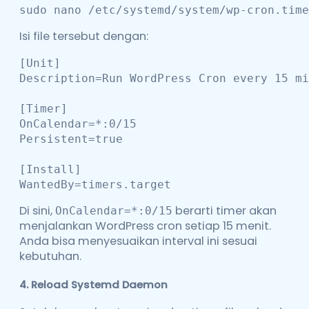
sudo nano /etc/systemd/system/wp-cron.time
Isi file tersebut dengan:
[Unit]

Description=Run WordPress Cron every 15 mi
[Timer]

OnCalendar=*:0/15

Persistent=true

[Install]

WantedBy=timers.target
Di sini,
berarti timer akan
OnCalendar=*:0/15
menjalankan WordPress cron setiap 15 menit.
Anda bisa menyesuaikan interval ini sesuai
kebutuhan.
4.
Reload Systemd Daemon