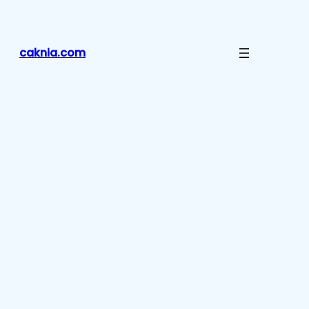
Lewati
ke
konten
caknia.com