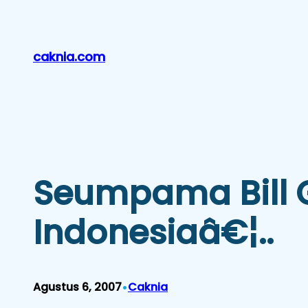
Lewati
ke
konten
caknia.com
Seumpama Bill G
Indonesiaâ€¦..
•
Agustus 6, 2007
Caknia