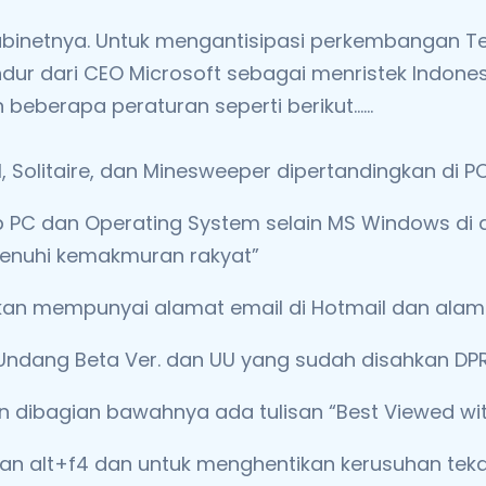
inetnya. Untuk mengantisipasi perkembangan Tek
dur dari CEO Microsoft sebagai menristek Indones
beberapa peraturan seperti berikut……
l, Solitaire, dan Minesweeper dipertandingkan di P
ap PC dan Operating System selain MS Windows di 
enuhi kemakmuran rakyat”
kan mempunyai alamat email di Hotmail dan alam
ndang Beta Ver. dan UU yang sudah disahkan DPR m
 dan dibagian bawahnya ada tulisan “Best Viewed w
 alt+f4 dan untuk menghentikan kerusuhan tekan