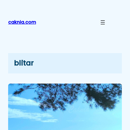
Lewati
ke
konten
caknia.com
blitar