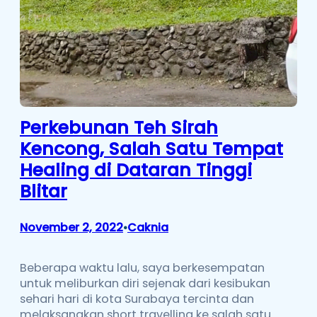
Perkebunan Teh Sirah
Kencong, Salah Satu Tempat
Healing di Dataran Tinggi
Blitar
November 2, 2022
Caknia
•
Beberapa waktu lalu, saya berkesempatan
untuk meliburkan diri sejenak dari kesibukan
sehari hari di kota Surabaya tercinta dan
melaksanakan short travelling ke salah satu