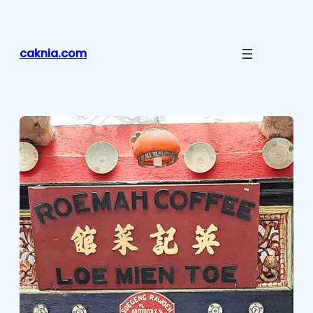
Lewati
ke
konten
caknia.com