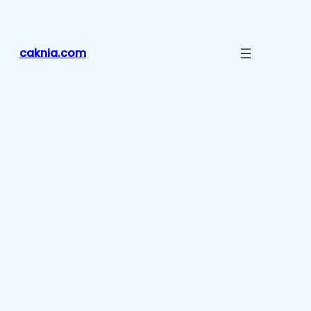
Lewati
ke
konten
caknia.com